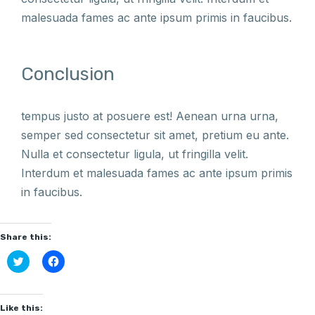
malesuada fames ac ante ipsum primis in faucibus.
Conclusion
tempus justo at posuere est! Aenean urna urna,
semper sed consectetur sit amet, pretium eu ante.
Nulla et consectetur ligula, ut fringilla velit.
Interdum et malesuada fames ac ante ipsum primis
in faucibus.
Share this:
Click
Click
to
to
share
share
on
on
Twitter
Facebook
(Opens
(Opens
Like this:
in
in