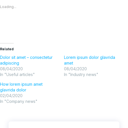
new
new
Loading...
window)
window)
Related
Dolor sit amet – consectetur
Lorem ipsum dolor glavrida
adipiscing
amet
08/04/2020
08/04/2020
In "Useful articles"
In "Industry news"
How lorem ipsum amet
glavrida dolor
02/04/2020
In "Company news"