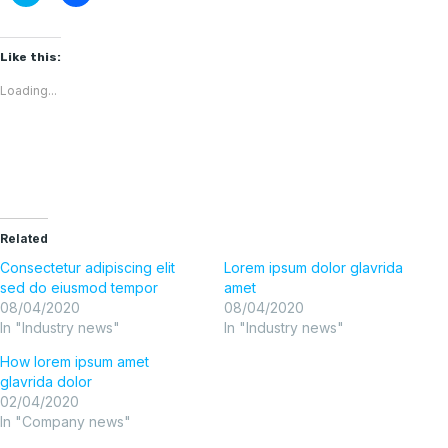
to
to
share
share
on
on
Twitter
Facebook
(Opens
(Opens
Like this:
in
in
new
new
Loading...
window)
window)
Related
Consectetur adipiscing elit
Lorem ipsum dolor glavrida
sed do eiusmod tempor
amet
08/04/2020
08/04/2020
In "Industry news"
In "Industry news"
How lorem ipsum amet
glavrida dolor
02/04/2020
In "Company news"